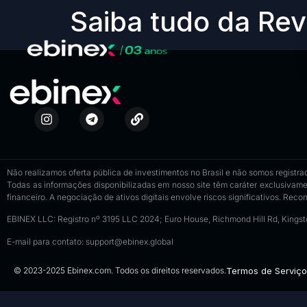
Saiba tudo da Rev
Não realizamos oferta pública de investimentos no Brasil e não somos registrad
Todas as informações disponibilizadas em nosso site têm caráter exclusivame
financeiro. A negociação de ativos digitais envolve riscos significativos. Rec
EBINEX LLC: Registro nº 3195 LLC 2024; Euro House, Richmond Hill Rd, Kings
E-mail para contato:
support@ebinex.global
© 2023-2025 Ebinex.com. Todos os direitos reservados.
Termos de Serviço