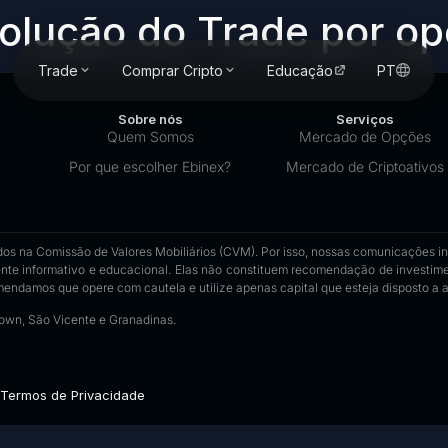
olução do Trade por op
Trade
Comprar Cripto
Educação
PT
Sobre nós
Serviços
Quem Somos
Mercado de Opções
Por que escolher Ebinex?
Mercado de Criptoativos
os na Comissão de Valores Mobiliários (CVM). Por isso, nossas comunicações insti
nte informativo e educacional. Elas não constituem recomendação de investimen
omendamos que opere com cautela e utilize apenas capital que esteja disposto a ar
town, São Vicente e Granadinas.
Termos de Privacidade