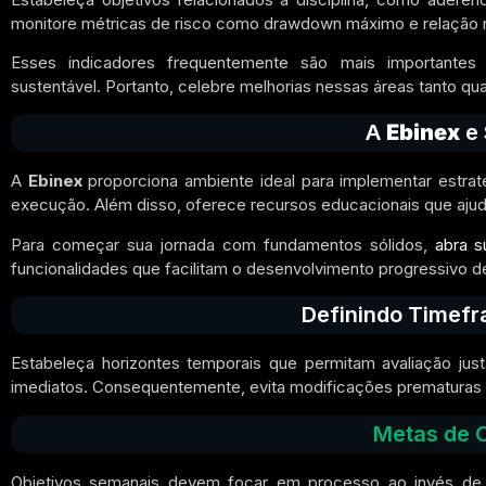
monitore métricas de risco como drawdown máximo e relação r
Esses indicadores frequentemente são mais importantes 
sustentável. Portanto, celebre melhorias nessas áreas tanto qu
A
Ebinex
e 
A
Ebinex
proporciona ambiente ideal para implementar estrat
execução. Além disso, oferece recursos educacionais que ajuda
Para começar sua jornada com fundamentos sólidos,
abra 
funcionalidades que facilitam o desenvolvimento progressivo de
Definindo Timefr
Estabeleça horizontes temporais que permitam avaliação jus
imediatos. Consequentemente, evita modificações prematuras 
Metas de C
Objetivos semanais devem focar em processo ao invés de re