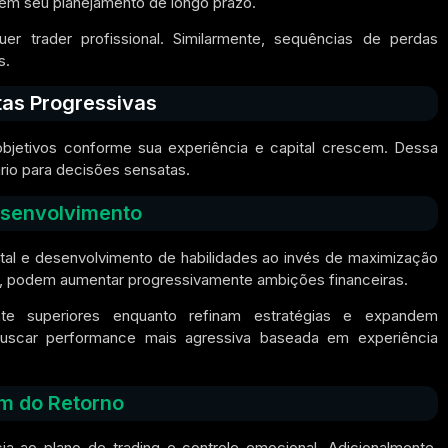
em seu planejamento de longo prazo.
r trader profissional. Similarmente, sequências de perdas
s.
as Progressivas
jetivos conforme sua experiência e capital crescem. Dessa
io para decisões sensatas.
esenvolvimento
tal e desenvolvimento de habilidades ao invés de maximização
, podem aumentar progressivamente ambições financeiras.
ente superiores enquanto refinam estratégias e expandem
uscar performance mais agressiva baseada em experiência
m do Retorno
ia ao plano de trading e controle emocional. Adicionalmente,