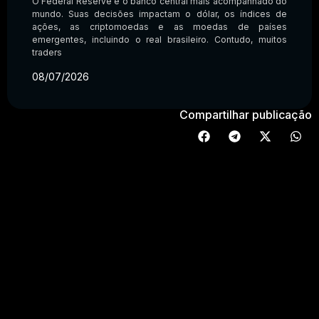
O Federal Reserve é o banco central mais acompanhado do
mundo. Suas decisões impactam o dólar, os índices de
ações, as criptomoedas e as moedas de países
emergentes, incluindo o real brasileiro. Contudo, muitos
traders
08/07/2026
Compartilhar publicação