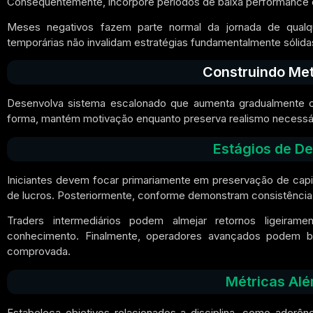
Consequentemente, incorpore períodos de baixa performance 
Meses negativos fazem parte normal da jornada de qualque
temporárias não invalidam estratégias fundamentalmente sólida
Construindo Met
Desenvolva sistema escalonado que aumenta gradualmente ob
forma, mantém motivação enquanto preserva realismo necessár
Estágios de D
Iniciantes devem focar primariamente em preservação de capi
de lucros. Posteriormente, conforme demonstram consistência
Traders intermediários podem almejar retornos ligeiram
conhecimento. Finalmente, operadores avançados podem b
comprovada.
Métricas Alé
Estabeleça objetivos relacionados a disciplina, como aderênc