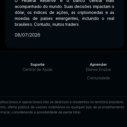
O Federal Reserve é o banco central mais
acompanhado do mundo. Suas decisões impactam o
dólar, os índices de ações, as criptomoedas e as
moedas de países emergentes, incluindo o real
brasileiro. Contudo, muitos traders
08/07/2026
Suporte
Aprender
Central de Ajuda
Ebinex Ensina
Comunidade
tucionais e operacionais não se destinam a residentes no território brasileiro.
to, oferta pública de valores mobiliários ou qualquer tipo de aconselhamento
riscar, considerando a possibilidade de perda total.