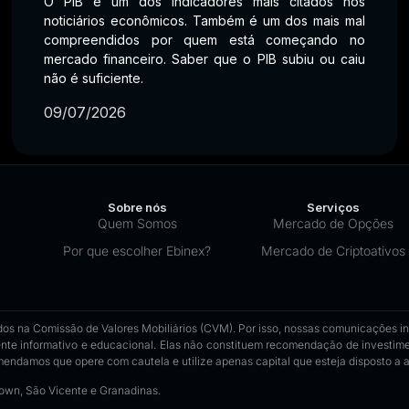
O PIB é um dos indicadores mais citados nos
noticiários econômicos. Também é um dos mais mal
compreendidos por quem está começando no
mercado financeiro. Saber que o PIB subiu ou caiu
não é suficiente.
09/07/2026
Sobre nós
Serviços
Quem Somos
Mercado de Opções
Por que escolher Ebinex?
Mercado de Criptoativos
os na Comissão de Valores Mobiliários (CVM). Por isso, nossas comunicações insti
nte informativo e educacional. Elas não constituem recomendação de investimen
omendamos que opere com cautela e utilize apenas capital que esteja disposto a ar
town, São Vicente e Granadinas.