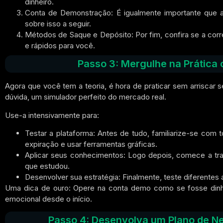
dinheiro.
Conta de Demonstração:
É igualmente importante que a
sobre isso a seguir.
Métodos de Saque e Depósito:
Por fim, confira se a co
e rápidos para você.
Passo 3: Mergulhe na Prática
Agora que
você tem a teoria, é hora de praticar sem arriscar
dúvida,
um simulador perfeito do mercado real.
Use-a intensivamente para:
Testar a plataforma:
Antes de tudo, familiarize-se com t
expiração e usar ferramentas gráficas.
Aplicar seus conhecimentos:
Logo depois, comece a traç
que estudou.
Desenvolver sua estratégia:
Finalmente, teste diferentes 
Uma dica de ouro:
Opere na conta demo como se fosse dinhe
emocional desde o início.
Passo 4: Desenvolva um Plano de N