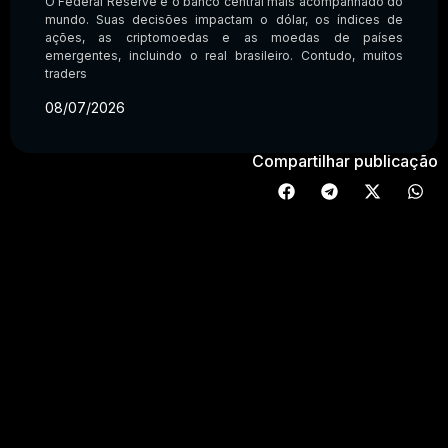
O Federal Reserve é o banco central mais acompanhado do
mundo. Suas decisões impactam o dólar, os índices de
ações, as criptomoedas e as moedas de países
emergentes, incluindo o real brasileiro. Contudo, muitos
traders
08/07/2026
Compartilhar publicação