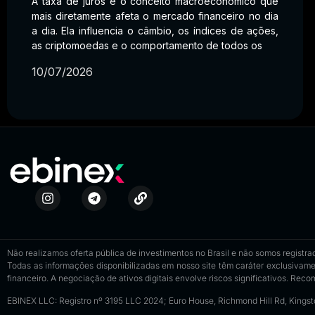
A taxa de juros é o conceito macroeconômico que
mais diretamente afeta o mercado financeiro no dia
a dia. Ela influencia o câmbio, os índices de ações,
as criptomoedas e o comportamento de todos os
10/07/2026
Não realizamos oferta pública de investimentos no Brasil e não somos registrad
Todas as informações disponibilizadas em nosso site têm caráter exclusivame
financeiro. A negociação de ativos digitais envolve riscos significativos. Rec
EBINEX LLC: Registro nº 3195 LLC 2024; Euro House, Richmond Hill Rd, Kings