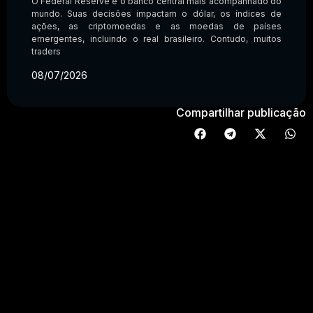
O Federal Reserve é o banco central mais acompanhado do
mundo. Suas decisões impactam o dólar, os índices de
ações, as criptomoedas e as moedas de países
emergentes, incluindo o real brasileiro. Contudo, muitos
traders
08/07/2026
Compartilhar publicação