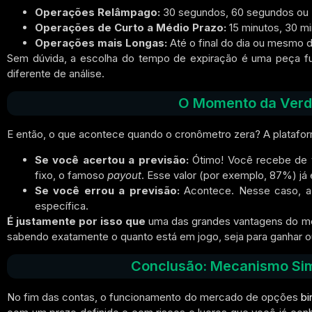
Operações Relâmpago:
30 segundos, 60 segundos ou 
Operações de Curto a Médio Prazo:
15 minutos, 30 mi
Operações mais Longas:
Até o final do dia ou mesmo 
Sem dúvida, a escolha do tempo de expiração é uma peça fun
diferente de análise.
O Momento da Verda
E então, o que acontece quando o cronômetro zera? A platafor
Se você acertou a previsão:
Ótimo! Você recebe de vo
fixo, o famoso
payout
. Esse valor (por exemplo, 87%) j
Se você errou a previsão:
Acontece. Nesse caso, a p
específica.
É justamente por isso que
uma das grandes vantagens do me
sabendo exatamente o quanto está em jogo, seja para ganhar o
Conclusão: Mecanismo Sim
No fim das contas, o funcionamento do mercado de opções
bi