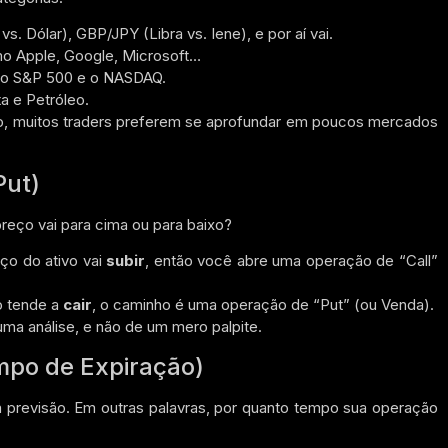
 Dólar), GBP/JPY (Libra vs. Iene), e por aí vai.
o Apple, Google, Microsoft…
o S&P 500 e o NASDAQ.
a e Petróleo.
 isso, muitos traders preferem se aprofundar em poucos mercados
Put)
reço vai para cima ou para baixo?
ço do ativo vai
subir
, então você abre uma operação de “Call”
o tende a
cair
, o caminho é uma operação de “Put” (ou Venda).
uma análise, e não de um mero palpite.
mpo de Expiração)
ua previsão. Em outras palavras, por quanto tempo sua operação