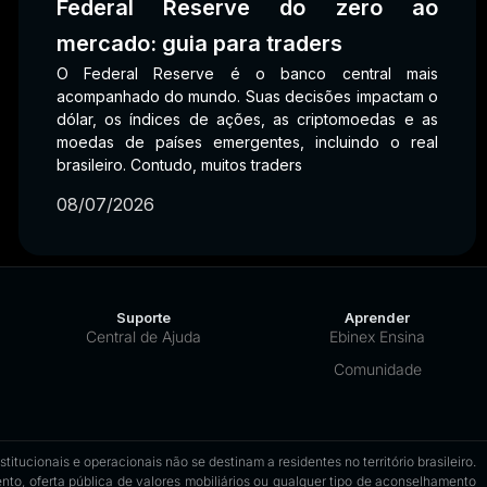
Federal Reserve do zero ao
mercado: guia para traders
O Federal Reserve é o banco central mais
acompanhado do mundo. Suas decisões impactam o
dólar, os índices de ações, as criptomoedas e as
moedas de países emergentes, incluindo o real
brasileiro. Contudo, muitos traders
08/07/2026
Suporte
Aprender
Central de Ajuda
Ebinex Ensina
Comunidade
tucionais e operacionais não se destinam a residentes no território brasileiro.
to, oferta pública de valores mobiliários ou qualquer tipo de aconselhamento