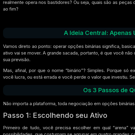
realmente opera nos bastidores? Ou seja, quais são as peç
ao fim?
A Ideia Central: Apenas
Vamos direto ao ponto: operar opções binárias significa, basi
ativo vai se mover. A grande sacada, portanto, é que você não
sua previsão.
Mas, afinal, por que o nome “binário”? Simples. Porque só ex
você lucra, ou está errada e você perde o valor que investiu. 
Os 3 Passos de Q
Não importa a plataforma, toda negociação em opções binária
Passo 1: Escolhendo seu Ativo
Primeiro de tudo, você precisa escolher em qual “arena” v
possibilidades, que costumam se agrupar em quatro grandes ca