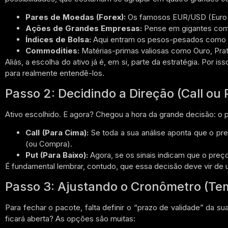
Pares de Moedas (Forex):
Os famosos EUR/USD (Euro vs.
Ações de Grandes Empresas:
Pense em gigantes com
Índices de Bolsa:
Aqui entram os pesos-pesados como 
Commodities:
Matérias-primas valiosas como Ouro, Prat
Aliás, a escolha do ativo já é, em si, parte da estratégia. Por
para realmente entendê-los.
Passo 2: Decidindo a Direção (Call ou 
Ativo escolhido. E agora? Chegou a hora da grande decisão: o p
Call (Para Cima):
Se toda a sua análise aponta que o pre
(ou Compra).
Put (Para Baixo):
Agora, se os sinais indicam que o preç
É fundamental lembrar, contudo, que essa decisão deve vir de 
Passo 3: Ajustando o Cronômetro (Te
Para fechar o pacote, falta definir o “prazo de validade” da s
ficará aberta? As opções são muitas: