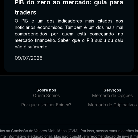
PIB do zero ao mercado: guia para
traders
O PIB é um dos indicadores mais citados nos
noticiários econômicos. Também é um dos mais mal
compreendidos por quem está começando no
mercado financeiro. Saber que o PIB subiu ou caiu
não é suficiente.
09/07/2026
Sobre nós
Serviços
Quem Somos
Mercado de Opções
Por que escolher Ebinex?
Mercado de Criptoativos
os na Comissão de Valores Mobiliários (CVM). Por isso, nossas comunicações insti
nte informativo e educacional. Elas não constituem recomendação de investimen