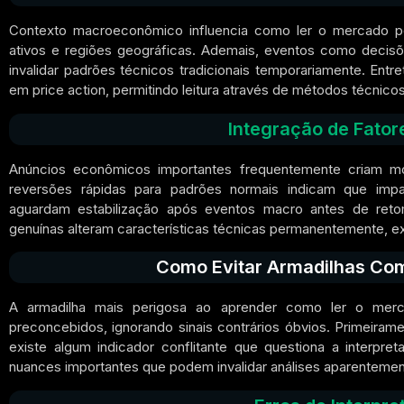
Contexto macroeconômico influencia como ler o mercado por
ativos e regiões geográficas. Ademais, eventos como decisõ
invalidar padrões técnicos tradicionais temporariamente. En
em price action, permitindo leitura através de métodos técnico
Integração de Fator
Anúncios econômicos importantes frequentemente criam mo
reversões rápidas para padrões normais indicam que impac
aguardam estabilização após eventos macro antes de retom
genuínas alteram características técnicas permanentemente, ex
Como Evitar Armadilhas Com
A armadilha mais perigosa ao aprender como ler o merc
preconcebidos, ignorando sinais contrários óbvios. Primeiram
existe algum indicador conflitante que questiona a interpreta
nuances importantes que podem invalidar análises aparentemen