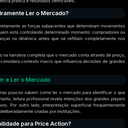
cia prática e resultados verificáveis.
iramente Ler o Mercado?
corretamente as forças subjacentes que determinam movimentos
r quem está controlando determinado momento: compradores ou
nças na dinâmica antes que se reflitam completamente nos
do na narrativa completa que o mercado conta através de preço,
considera contexto macro que influencia decisões de grandes
er e Ler o Mercado
mas poucos sabem como ler o mercado para identificar o que
nto, leitura profissional revela intenções dos grandes players
os. Por outro lado, interpretação superficial frequentemente
eliberadamente criadas por instituições.
lidade para Price Action?