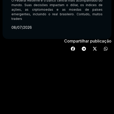
O Federal Reserve é o banco central mais acompanhado do
mundo. Suas decisões impactam o dólar, os índices de
ações, as criptomoedas e as moedas de países
emergentes, incluindo o real brasileiro. Contudo, muitos
traders
08/07/2026
Compartilhar publicação