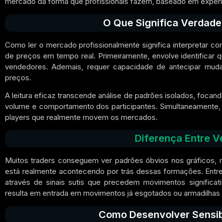
mercado da forma que profissionais fazem, baseado em experiên
O Que Significa Verdade
Como ler o mercado profissionalmente significa interpretar 
de preços em tempo real. Primeiramente, envolve identifica
vendedores. Ademais, requer capacidade de antecipar muda
preços.
A leitura eficaz transcende análise de padrões isolados, focan
volume e comportamento dos participantes. Simultaneamente, 
players que realmente movem os mercados.
Diferença Entre V
Muitos traders conseguem ver padrões óbvios nos gráficos, 
está realmente acontecendo por trás dessas formações. Entreta
através de sinais sutis que precedem movimentos significativ
resulta em entrada em movimentos já esgotados ou armadilhas d
Como Desenvolver Sensibi