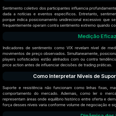
Sentimento coletivo dos participantes influencia profundamen
dada a notícias e eventos específicos. Entretanto, sentim
porque indica posicionamento unidirecional excessivo que se 
frequentemente operam contra sentimento extremo quando conf
Medição Eficaz
Indicadores de sentimento como VIX revelam nível de medo
movimentos de preço observados. Simultaneamente, posiciona
players sofisticados estão alinhados com ou contra tendênci
price action antes de influenciar decisões de trading práticas.
Como Interpretar Níveis de Supo
Suporte e resistência não funcionam como linhas fixas,
comportamento do mercado. Ademais, como ler o merca
representam áreas onde equilíbrio histórico entre oferta e dema
força desses níveis varia conforme volume de negociação e sig
Dinâmica dos N