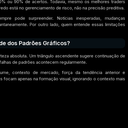
80% ou 90% de acertos. Todavia, mesmo os melhores traders
do está no gerenciamento de risco, não na precisão preditiva.
mpre pode surpreender. Notícias inesperadas, mudanças
tantaneamente. Por outro lado, quem entende essas limitações
de dos Padrões Gráficos?
teza absoluta. Um triângulo ascendente sugere continuação de
, falhas de padrões acontecem regularmente.
lume, contexto de mercado, força da tendência anterior e
tes focam apenas na formação visual, ignorando o contexto mais