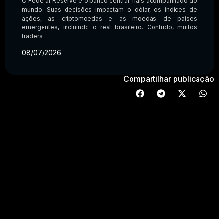
O Federal Reserve é o banco central mais acompanhado do
mundo. Suas decisões impactam o dólar, os índices de
ações, as criptomoedas e as moedas de países
emergentes, incluindo o real brasileiro. Contudo, muitos
traders
08/07/2026
Compartilhar publicação